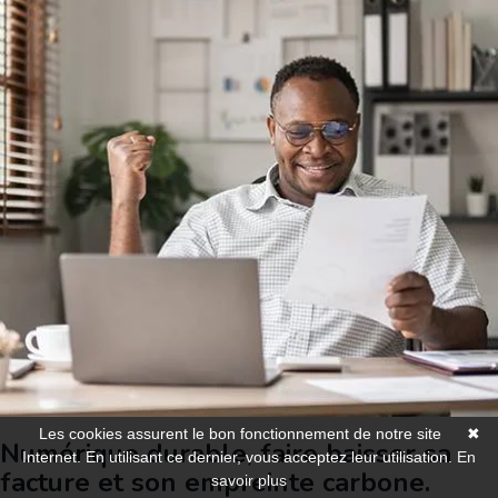
Les cookies assurent le bon fonctionnement de notre site
✖
Numérique durable, faire baisser sa
Internet. En utilisant ce dernier, vous acceptez leur utilisation.
En
facture et son empreinte carbone.
savoir plus