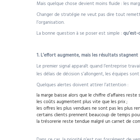
Mais quelque chose devient moins fluide : les marg
Changer de stratégie ne veut pas dire tout remettre 
l’organisation.
La bonne question à se poser est simple :
qu’est-
1. L’effort augmente, mais les résultats stagnent
Le premier signal apparaît quand l’entreprise trav
les délais de décision s’allongent, les équipes sont
Quelques alertes doivent attirer l’attention :
la marge baisse alors que le chiffre d’affaires reste 
les coûts augmentent plus vite que les prix ;
les offres les plus vendues ne sont pas les plus ren
certains clients prennent beaucoup de temps pour
la trésorerie reste tendue malgré un carnet de co
Dans ce cas, la priorité n’est pas forcément de ven