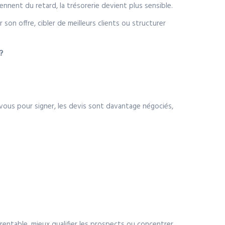
nnent du retard, la trésorerie devient plus sensible.
 son offre, cibler de meilleurs clients ou structurer
?
z-vous pour signer, les devis sont davantage négociés,
u rentable, mieux qualifier les prospects ou concentrer