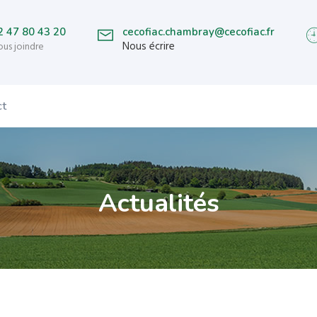
2 47 80 43 20
cecofiac.chambray@cecofiac.fr
Nous écrire
us joindre
ct
Actualités