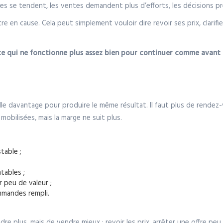
es se tendent, les ventes demandent plus d’efforts, les décisions pre
en cause. Cela peut simplement vouloir dire revoir ses prix, clarifier
ce qui ne fonctionne plus assez bien pour continuer comme avant 
aille davantage pour produire le même résultat. Il faut plus de rende
 mobilisées, mais la marge ne suit plus.
stable ;
tables ;
 peu de valeur ;
mmandes rempli.
dre plus, mais de vendre mieux : revoir les prix, arrêter une offre pe