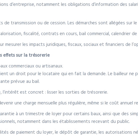
essions d’entreprise, notamment les obligations d’information des sala
ets de transmission ou de cession. Les démarches sont allégées sur le 
lorisation, fiscalité, contrats en cours, bail commercial, calendrier de
 mesurer les impacts juridiques, fiscaux, sociaux et financiers de l’o
 effets sur la trésorerie
baux commerciaux ou artisanaux.
nt un droit pour le locataire qui en fait la demande. Le bailleur ne 
ante prévue au bail.
l’intérêt est concret : lisser les sorties de trésorerie.
devenir une charge mensuelle plus régulière, même si le coût annuel r
rantie à un trimestre de loyer pour certains baux, ainsi que des simpl
sionnels, notamment dans les établissements recevant du public.
alités de paiement du loyer, le dépôt de garantie, les autorisations né