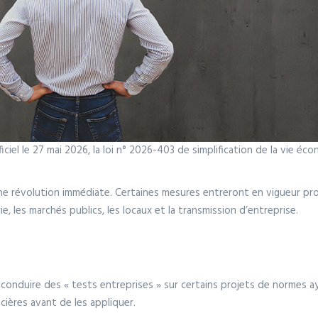
ciel le 27 mai 2026, la loi n° 2026-403 de simplification de la vie éc
’une révolution immédiate. Certaines mesures entreront en vigueur p
ie, les marchés publics, les locaux et la transmission d’entreprise.
 de conduire des « tests entreprises » sur certains projets de normes 
ières avant de les appliquer.