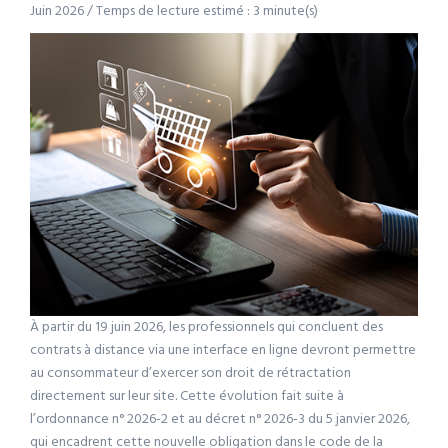
Juin 2026 / Temps de lecture estimé : 3 minute(s)
À partir du 19 juin 2026, les professionnels qui concluent des
contrats à distance via une interface en ligne devront permettre
au consommateur d’exercer son droit de rétractation
directement sur leur site. Cette évolution fait suite à
l’ordonnance n° 2026-2 et au décret n° 2026-3 du 5 janvier 2026,
qui encadrent cette nouvelle obligation dans le code de la