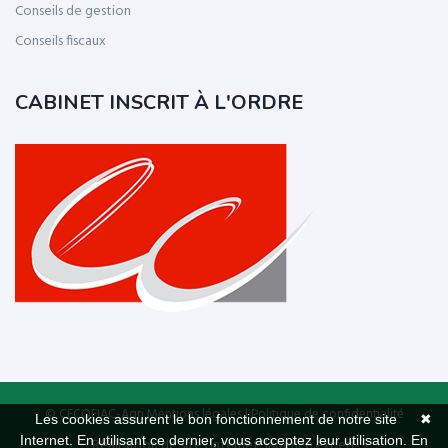
Conseils de gestion
Conseils fiscaux
CABINET INSCRIT À L'ORDRE
© CECOFIAC-Agri
Mentions légales
|
Politique de confidentialité
Les cookies assurent le bon fonctionnement de notre site
✖
Internet. En utilisant ce dernier, vous acceptez leur utilisation.
En
Réalisation de sites Internet,
lagence.expert