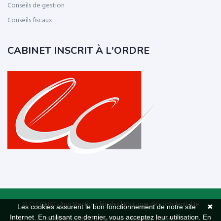
Conseils de gestion
Conseils fiscaux
CABINET INSCRIT À L'ORDRE
© CECOFIAC-Agri
Mentions légales
|
Politique de confidentialité
Les cookies assurent le bon fonctionnement de notre site
✖
Internet. En utilisant ce dernier, vous acceptez leur utilisation.
En
Réalisation de sites Internet,
lagence.expert