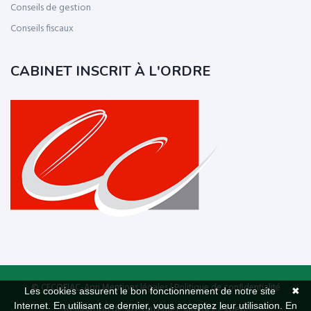
Conseils de gestion
Conseils fiscaux
CABINET INSCRIT À L'ORDRE
© CECOFIAC-Agri
Mentions légales
|
Politique de confidentialité
Les cookies assurent le bon fonctionnement de notre site
✖
Internet. En utilisant ce dernier, vous acceptez leur utilisation.
En
Réalisation de sites Internet,
lagence.expert